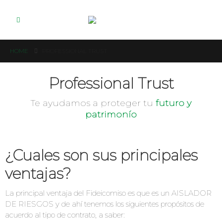
HOME
PROFESSIONAL TRUST
Professional Trust
Te ayudamos a proteger tu
futuro y
patrimonío
¿Cuales son sus principales
ventajas?
La principal ventaja del Fideicomiso es que es un AISLADOR
DE RIESGOS y de ahí tenemos los siguientes propósitos de
acuerdo al tipo de contrato, a saber: