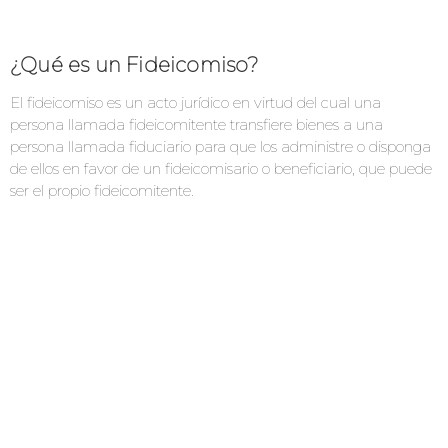
¿Qué es un Fideicomiso?
El fideicomiso es un acto jurídico en virtud del cual una
persona llamada fideicomitente transfiere bienes a una
persona llamada fiduciario para que los administre o disponga
de ellos en favor de un fideicomisario o beneficiario, que puede
ser el propio fideicomitente.
Llena el siguiente formulario y
¡AGENDA UNA CITA!
QUIERO APLICAR