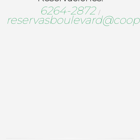
6264-2872
/
reservasboulevard@coopr