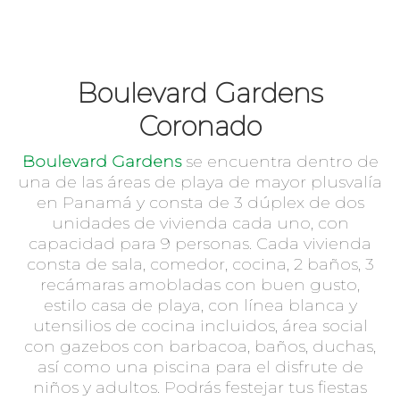
Boulevard Gardens
Coronado
Boulevard Gardens
se encuentra dentro de
una de las áreas de playa de mayor plusvalía
en Panamá y consta de 3 dúplex de dos
unidades de vivienda cada uno, con
capacidad para 9 personas. Cada vivienda
consta de sala, comedor, cocina, 2 baños, 3
recámaras amobladas con buen gusto,
estilo casa de playa, con línea blanca y
utensilios de cocina incluidos, área social
con gazebos con barbacoa, baños, duchas,
así como una piscina para el disfrute de
niños y adultos. Podrás festejar tus fiestas