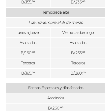
B/.155.ºº
B/.235.ºº
Temporada alta
1 de noviembre al 31 de marzo
Lunes a jueves
Viernes a domingo
Asociados
Asociados
B/.160.ºº
B/.255.ºº
Terceros
Terceros
B/.185.ºº
B/.280.ºº
Fechas Especiales y días feriados
Asociados
B/.260.ºº